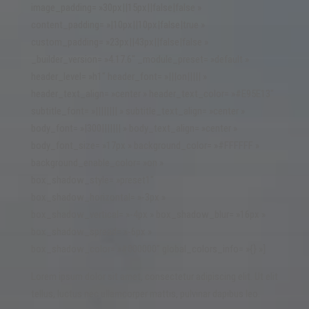
image_padding= »30px||15px||false|false »
content_padding= »|10px||10px|false|true »
custom_padding= »23px||43px||false|false »
_builder_version= »4.17.6″ _module_preset= »default »
header_level= »h1″ header_font= »|||on||||| »
header_text_align= »center » header_text_color= »#E95E13″
subtitle_font= »|||||||| » subtitle_text_align= »center »
body_font= »|300||||||| » body_text_align= »center »
body_font_size= »17px » background_color= »#FFFFFF »
background_enable_color= »on »
box_shadow_style= »preset1″
box_shadow_horizontal= »-3px »
box_shadow_vertical= »-4px » box_shadow_blur= »16px »
box_shadow_spread= »-6px »
box_shadow_color= »#000000″ global_colors_info= »{} »]
Lorem ipsum dolor sit amet, consectetur adipiscing elit. Ut elit
tellus, luctus nec ullamcorper mattis, pulvinar dapibus leo.