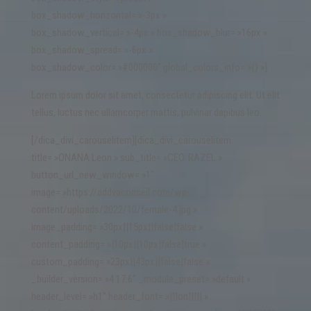
box_shadow_horizontal= »-3px »
box_shadow_vertical= »-4px » box_shadow_blur= »16px »
box_shadow_spread= »-6px »
box_shadow_color= »#000000″ global_colors_info= »{} »]
Lorem ipsum dolor sit amet, consectetur adipiscing elit. Ut elit
tellus, luctus nec ullamcorper mattis, pulvinar dapibus leo.
[/dica_divi_carouselitem][dica_divi_carouselitem
title= »ONANA Leon » sub_title= »CEO. RAZEL »
button_url_new_window= »1″
image= »https://addvaconseil.com/wp-
content/uploads/2022/10/female-4.jpg »
image_padding= »30px||15px||false|false »
content_padding= »|10px||10px|false|true »
custom_padding= »23px||43px||false|false »
_builder_version= »4.17.6″ _module_preset= »default »
header_level= »h1″ header_font= »|||on||||| »