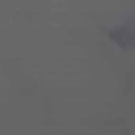
[/dica_divi_carouselitem][dica_divi_carouselitem
title= »ONANA Leon » sub_title= »CEO. RAZEL »
button_url_new_window= »1″
image= »https://addvaconseil.com/wp-
content/uploads/2022/10/female-4.jpg »
image_padding= »30px||15px||false|false »
content_padding= »|10px||10px|false|true »
custom_padding= »23px||43px||false|false »
_builder_version= »4.17.6″ _module_preset= »default »
header_level= »h1″ header_font= »|||on||||| »
header_text_align= »center » header_text_color= »#E95E13″
subtitle_font= »|||||||| » subtitle_text_align= »center »
body_font= »|300||||||| » body_text_align= »center »
body_font_size= »17px » background_color= »#FFFFFF »
background_enable_color= »on »
box_shadow_style= »preset1″
box_shadow_horizontal= »-3px »
box_shadow_vertical= »-4px » box_shadow_blur= »16px »