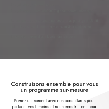
box_shadow_spread= »-6px »
box_shadow_color= »#000000″ global_colors_info= »{} »]
Lorem ipsum dolor sit amet, consectetur adipiscing elit. Ut elit
tellus, luctus nec ullamcorper mattis, pulvinar dapibus leo.
[/dica_divi_carouselitem][/dica_divi_carousel]
Construisons ensemble pour vous
un programme sur-mesure
Prenez un moment avec nos consultants pour
partager vos besoins et nous construirons pour