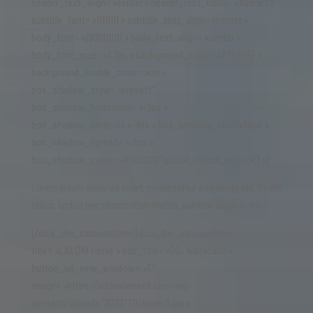
header_text_align= »center » header_text_color= »#E95E13″
subtitle_font= »|||||||| » subtitle_text_align= »center »
body_font= »|300||||||| » body_text_align= »center »
body_font_size= »17px » background_color= »#FFFFFF »
background_enable_color= »on »
box_shadow_style= »preset1″
box_shadow_horizontal= »-3px »
box_shadow_vertical= »-4px » box_shadow_blur= »16px »
box_shadow_spread= »-6px »
box_shadow_color= »#000000″ global_colors_info= »{} »]
Lorem ipsum dolor sit amet, consectetur adipiscing elit. Ut elit
tellus, luctus nec ullamcorper mattis, pulvinar dapibus leo.
[/dica_divi_carouselitem][dica_divi_carouselitem
title= »LALOM Herve » sub_title= »DG. Wafacash »
button_url_new_window= »1″
image= »https://addvaconseil.com/wp-
content/uploads/2022/10/male-3.jpg »