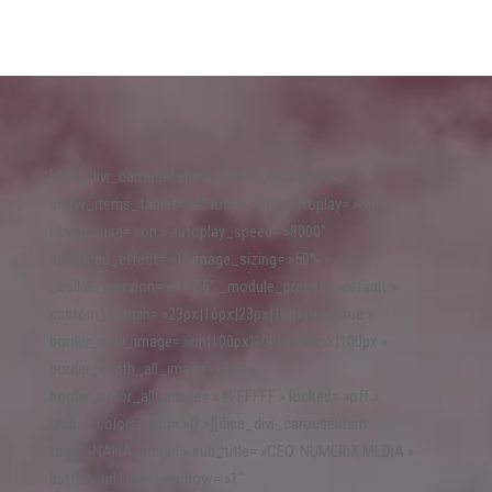
[dica_divi_carousel show_items_desktop= »3″
show_items_tablet= »2″ loop= »on » autoplay= »on »
hoverpause= »on » autoplay_speed= »8000″
advanced_effect= »1″ image_sizing= »50% »
_builder_version= »4.17.6″ _module_preset= »default »
custom_margin= »23px|16px|23px|16px|true|true »
border_radii_image= »on|100px|100px|100px|100px »
border_width_all_image= »6px »
border_color_all_image= »#FFFFFF » locked= »off »
global_colors_info= »{} »][dica_divi_carouselitem
title= »NANA Jithran » sub_title= »CEO. NUMERIX MEDIA »
button_url_new_window= »1″