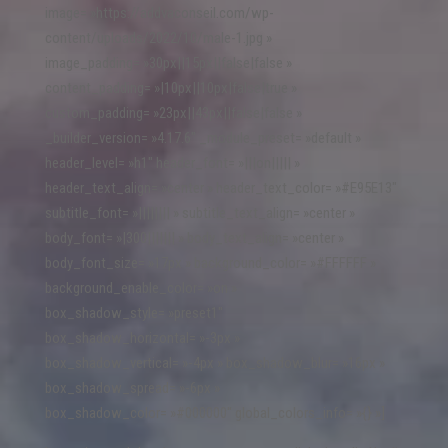
image= »https://addvaconseil.com/wp-
content/uploads/2022/10/male-1.jpg »
image_padding= »30px||15px||false|false »
content_padding= »|10px||10px|false|true »
custom_padding= »23px||43px||false|false »
_builder_version= »4.17.6″ _module_preset= »default »
header_level= »h1″ header_font= »|||on||||| »
header_text_align= »center » header_text_color= »#E95E13″
subtitle_font= »|||||||| » subtitle_text_align= »center »
body_font= »|300||||||| » body_text_align= »center »
body_font_size= »17px » background_color= »#FFFFFF »
background_enable_color= »on »
box_shadow_style= »preset1″
box_shadow_horizontal= »-3px »
box_shadow_vertical= »-4px » box_shadow_blur= »16px »
box_shadow_spread= »-6px »
box_shadow_color= »#000000″ global_colors_info= »{} »]