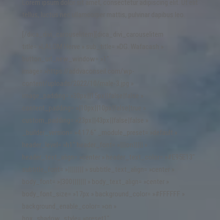
Lorem ipsum dolor sit amet, consectetur adipiscing elit. Ut elit
tellus, luctus nec ullamcorper mattis, pulvinar dapibus leo.
[/dica_divi_carouselitem][dica_divi_carouselitem
title= »LALOM Herve » sub_title= »DG. Wafacash »
button_url_new_window= »1″
image= »https://addvaconseil.com/wp-
content/uploads/2022/10/male-3.jpg »
image_padding= »30px||15px||false|false »
content_padding= »|10px||10px|false|true »
custom_padding= »23px||43px||false|false »
_builder_version= »4.17.6″ _module_preset= »default »
header_level= »h1″ header_font= »|||on||||| »
header_text_align= »center » header_text_color= »#E95E13″
subtitle_font= »|||||||| » subtitle_text_align= »center »
body_font= »|300||||||| » body_text_align= »center »
body_font_size= »17px » background_color= »#FFFFFF »
background_enable_color= »on »
box_shadow_style= »preset1″