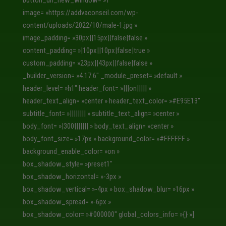
image= »https://addvaconseil.com/wp-
content/uploads/2022/10/male-1.jpg »
image_padding= »30px||15px||false|false »
content_padding= »|10px||10px|false|true »
custom_padding= »23px||43px||false|false »
_builder_version= »4.17.6″ _module_preset= »default »
header_level= »h1″ header_font= »|||on||||| »
header_text_align= »center » header_text_color= »#E95E13″
subtitle_font= »|||||||| » subtitle_text_align= »center »
body_font= »|300||||||| » body_text_align= »center »
body_font_size= »17px » background_color= »#FFFFFF »
background_enable_color= »on »
box_shadow_style= »preset1″
box_shadow_horizontal= »-3px »
box_shadow_vertical= »-4px » box_shadow_blur= »16px »
box_shadow_spread= »-6px »
box_shadow_color= »#000000″ global_colors_info= »{} »]