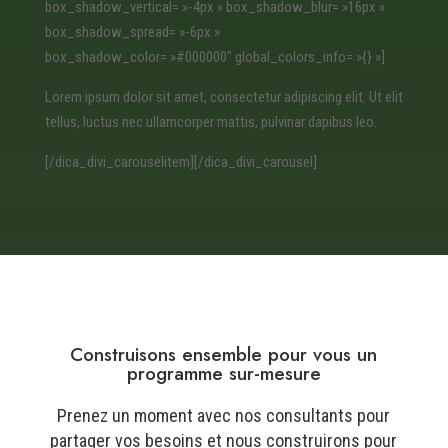
box_shadow_vertical= »-4px » box_shadow_blur= »16px »
box_shadow_spread= »-6px »
box_shadow_color= »#000000″ global_colors_info= »{} »]
Lorem ipsum dolor sit amet, consectetur adipiscing elit. Ut elit
tellus, luctus nec ullamcorper mattis, pulvinar dapibus leo.
[/dica_divi_carouselitem][/dica_divi_carousel]
Construisons ensemble pour vous un
programme sur-mesure
Prenez un moment avec nos consultants pour
partager vos besoins et nous construirons pour