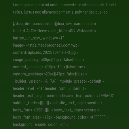
Lorem ipsum dolor sit amet, consectetur adipiscing elit. Ut elit
tellus, luctus nec ullamcorper mattis, pulvinar dapibus leo.
[/dica_divi_carouselitem][dica_divi_carouselitem
title= »LALOM Herve » sub_title= »DG. Wafacash »
button_url_new_window= »1″
image= »https://addvaconseil.com/wp-
content/uploads/2022/10/male-3.jpg »
image_padding= »30px||15px||false|false »
content_padding= »|10px||10px|false|true »
custom_padding= »23px||43px||false|false »
_builder_version= »4.17.6″ _module_preset= »default »
header_level= »h1″ header_font= »|||on||||| »
header_text_align= »center » header_text_color= »#E95E13″
subtitle_font= »|||||||| » subtitle_text_align= »center »
body_font= »|300||||||| » body_text_align= »center »
body_font_size= »17px » background_color= »#FFFFFF »
background_enable_color= »on »