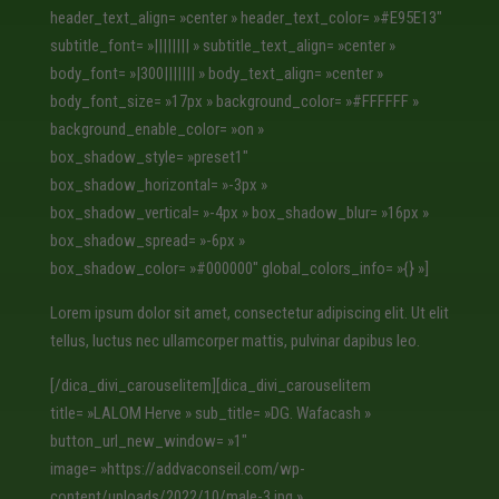
header_text_align= »center » header_text_color= »#E95E13″
subtitle_font= »|||||||| » subtitle_text_align= »center »
body_font= »|300||||||| » body_text_align= »center »
body_font_size= »17px » background_color= »#FFFFFF »
background_enable_color= »on »
box_shadow_style= »preset1″
box_shadow_horizontal= »-3px »
box_shadow_vertical= »-4px » box_shadow_blur= »16px »
box_shadow_spread= »-6px »
box_shadow_color= »#000000″ global_colors_info= »{} »]
Lorem ipsum dolor sit amet, consectetur adipiscing elit. Ut elit
tellus, luctus nec ullamcorper mattis, pulvinar dapibus leo.
[/dica_divi_carouselitem][dica_divi_carouselitem
title= »LALOM Herve » sub_title= »DG. Wafacash »
button_url_new_window= »1″
image= »https://addvaconseil.com/wp-
content/uploads/2022/10/male-3.jpg »