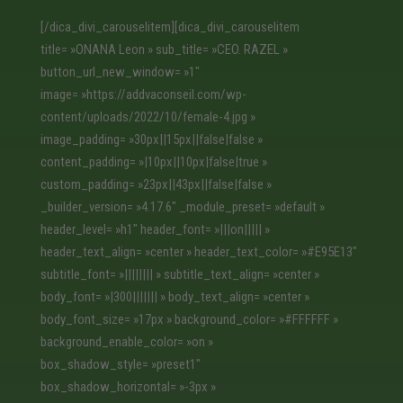
[/dica_divi_carouselitem][dica_divi_carouselitem
title= »ONANA Leon » sub_title= »CEO. RAZEL »
button_url_new_window= »1″
image= »https://addvaconseil.com/wp-
content/uploads/2022/10/female-4.jpg »
image_padding= »30px||15px||false|false »
content_padding= »|10px||10px|false|true »
custom_padding= »23px||43px||false|false »
_builder_version= »4.17.6″ _module_preset= »default »
header_level= »h1″ header_font= »|||on||||| »
header_text_align= »center » header_text_color= »#E95E13″
subtitle_font= »|||||||| » subtitle_text_align= »center »
body_font= »|300||||||| » body_text_align= »center »
body_font_size= »17px » background_color= »#FFFFFF »
background_enable_color= »on »
box_shadow_style= »preset1″
box_shadow_horizontal= »-3px »