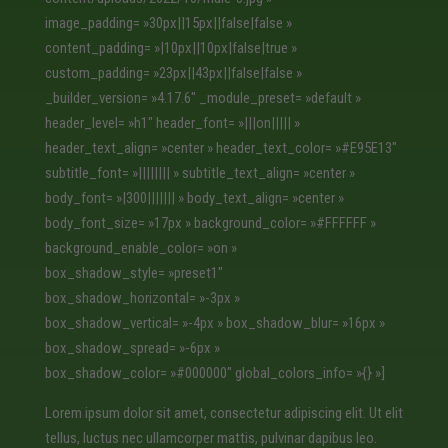
image_padding= »30px||15px||false|false »
content_padding= »|10px||10px|false|true »
custom_padding= »23px||43px||false|false »
_builder_version= »4.17.6″ _module_preset= »default »
header_level= »h1″ header_font= »|||on||||| »
header_text_align= »center » header_text_color= »#E95E13″
subtitle_font= »|||||||| » subtitle_text_align= »center »
body_font= »|300||||||| » body_text_align= »center »
body_font_size= »17px » background_color= »#FFFFFF »
background_enable_color= »on »
box_shadow_style= »preset1″
box_shadow_horizontal= »-3px »
box_shadow_vertical= »-4px » box_shadow_blur= »16px »
box_shadow_spread= »-6px »
box_shadow_color= »#000000″ global_colors_info= »{} »]
Lorem ipsum dolor sit amet, consectetur adipiscing elit. Ut elit
tellus, luctus nec ullamcorper mattis, pulvinar dapibus leo.