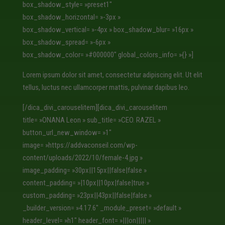
box_shadow_style= »preset1″
box_shadow_horizontal= »-3px »
box_shadow_vertical= »-4px » box_shadow_blur= »16px »
box_shadow_spread= »-6px »
box_shadow_color= »#000000″ global_colors_info= »{} »]
Lorem ipsum dolor sit amet, consectetur adipiscing elit. Ut elit
tellus, luctus nec ullamcorper mattis, pulvinar dapibus leo.
[/dica_divi_carouselitem][dica_divi_carouselitem
title= »ONANA Leon » sub_title= »CEO. RAZEL »
button_url_new_window= »1″
image= »https://addvaconseil.com/wp-
content/uploads/2022/10/female-4.jpg »
image_padding= »30px||15px||false|false »
content_padding= »|10px||10px|false|true »
custom_padding= »23px||43px||false|false »
_builder_version= »4.17.6″ _module_preset= »default »
header_level= »h1″ header_font= »|||on||||| »